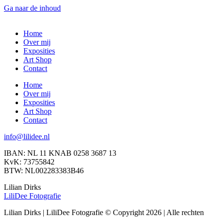
Ga naar de inhoud
Home
Over mij
Exposities
Art Shop
Contact
Home
Over mij
Exposities
Art Shop
Contact
info@lilidee.nl
IBAN: NL 11 KNAB 0258 3687 13
KvK: 73755842
BTW: NL002283383B46
Lilian Dirks
LiliDee Fotografie
Lilian Dirks | LiliDee Fotografie © Copyright 2026 | Alle rechten